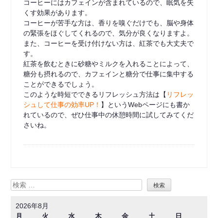
コーヒーにはカフェインが含まれているので、眠気を失
くす効果があります。
コーヒーが苦手な方は、香りを嗅ぐだけでも、脳や身体
の緊張をほぐしてくれるので、気分が良くなりますよ。
また、コーヒーを受け付けない方は、紅茶でも大丈夫で
す。
紅茶を飲むときに砂糖やミルクを入れることによって、
糖分も摂れるので、カフェインと糖分で仕事に集中する
ことができるでしょう。
このような時短でできるリフレッシュ方法は【
リフレッ
シュして仕事の効率UP！
】というWebページにも書か
れているので、ぜひ仕事中の休憩時間に試してみてくだ
さいね。
検
索
2026年8月
月
火
水
木
金
土
日