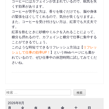
コーヒーにはカフェインが含まれているので、眠気を失
くす効果があります。
コーヒーが苦手な方は、香りを嗅ぐだけでも、脳や身体
の緊張をほぐしてくれるので、気分が良くなりますよ。
また、コーヒーを受け付けない方は、紅茶でも大丈夫で
す。
紅茶を飲むときに砂糖やミルクを入れることによって、
糖分も摂れるので、カフェインと糖分で仕事に集中する
ことができるでしょう。
このような時短でできるリフレッシュ方法は【
リフレッ
シュして仕事の効率UP！
】というWebページにも書か
れているので、ぜひ仕事中の休憩時間に試してみてくだ
さいね。
検
索
2026年8月
月
火
水
木
金
土
日